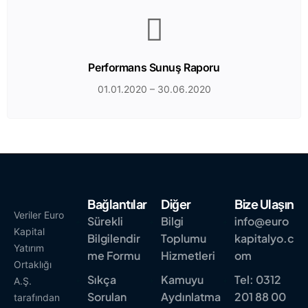
Performans Sunuş Raporu
01.01.2020 – 30.06.2020
Bağlantılar
Diğer
Bize Ulaşın
Veriler Euro
Sürekli
Bilgi
info@euro
Kapital
Bilgilendir
Toplumu
kapitalyo.c
Yatırım
me Formu
Hizmetleri
om
Ortaklığı
Sıkça
Kamuyu
Tel: 0312
A.Ş.
Sorulan
Aydınlatma
201 88 00
tarafından